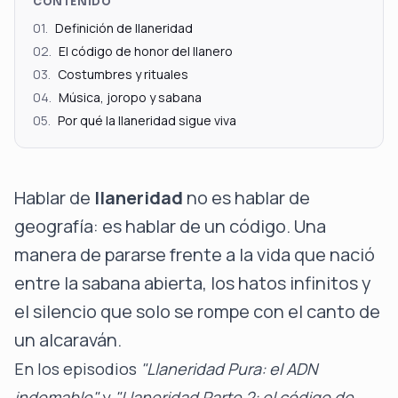
CONTENIDO
01
.
Definición de llaneridad
02
.
El código de honor del llanero
03
.
Costumbres y rituales
04
.
Música, joropo y sabana
05
.
Por qué la llaneridad sigue viva
Hablar de
llaneridad
no es hablar de
geografía: es hablar de un código. Una
manera de pararse frente a la vida que nació
entre la sabana abierta, los hatos infinitos y
el silencio que solo se rompe con el canto de
un alcaraván.
En los episodios
"Llaneridad Pura: el ADN
indomable"
y
"Llaneridad Parte 2: el código de